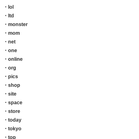
・lol
・ltd
・monster
・mom
・net
・one
・online
・org
・pics
・shop
・site
・space
・store
・today
・tokyo
・top