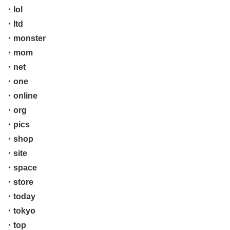
・lol
・ltd
・monster
・mom
・net
・one
・online
・org
・pics
・shop
・site
・space
・store
・today
・tokyo
・top