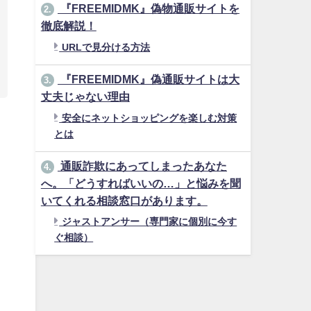
『FREEMIDMK』偽物通販サイトを
2.
徹底解説！
URLで見分ける方法
『FREEMIDMK』偽通販サイトは大
3.
丈夫じゃない理由
安全にネットショッピングを楽しむ対策
とは
通販詐欺にあってしまったあなた
4.
へ。「どうすればいいの…」と悩みを聞
いてくれる相談窓口があります。
ジャストアンサー（専門家に個別に今す
ぐ相談）